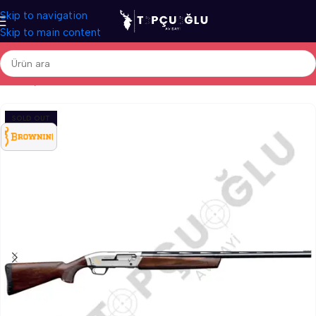
Skip to navigation
Skip to main content
Ana Sayfa
/
Av Tüfekleri
/
İthal Av Tüfekleri
/
Otomatik Av Tüfekleri
SOLD OUT