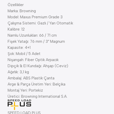
Özellikler
Marka: Browning
Model: Maxus Premium Grade 3
Çalışma Sistemi: Gazlı / Yarı Otomatik
Kalibre: 12
Namlu Uzunlukları: 66 / 71 cm
Fişek Yatağı: 76 mm / 3″ Magnum
Kapasite: 4+1
Şok: Mobil / 5 Adet
Nişangah: Fiber Optik Arpacık
Dipçik & El Kundağı: Ahşap (Ceviz)
Ağırlık: 3,1 kg
Ambalaj: ABS Plastik Çanta
Arge & Parça Üretim Yeri: Belçika
Montaj Yeri: Portekiz
Üretici: Browning International S.A.
SPEED LOAD PLUS