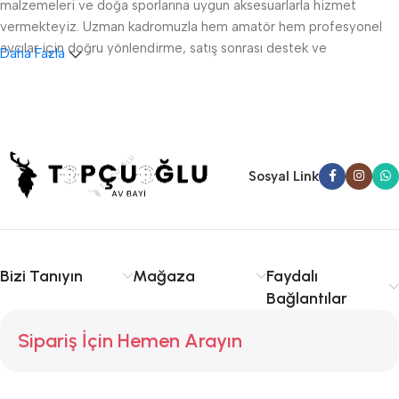
malzemeleri ve doğa sporlarına uygun aksesuarlarla hizmet
vermekteyiz. Uzman kadromuzla hem amatör hem profesyonel
avcılar için doğru yönlendirme, satış sonrası destek ve
Daha Fazla
ruhsatlandırma konularında danışmanlık sağlıyoruz.
Sakarya av tüfeği satışı, fişek temini ve av malzemeleri
konusunda kalite ve tecrübe arıyorsanız doğru yerdesiniz.
Serdivan, Adapazarı ve çevre ilçelere hızlı ve güvenilir hizmet
sunuyoruz. Avcılıkta kalite, güvenlik ve deneyim için Topçuoğlu
Sosyal Link
Av sizinle!
Bizi Tanıyın
Mağaza
Faydalı
Bağlantılar
Sipariş İçin Hemen Arayın