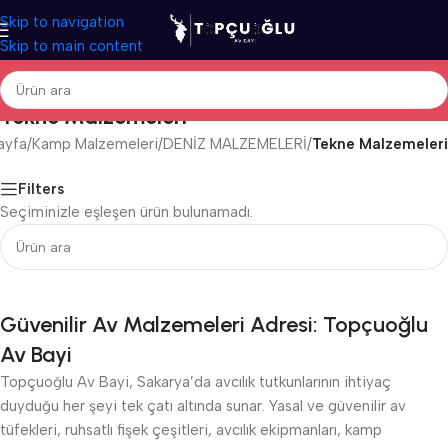
Skip to navigation
Skip to main content
Tekne Malzemeleri
ayfa
/
Kamp Malzemeleri
/
DENİZ MALZEMELERİ
/
Tekne Malzemeleri
Filters
Seçiminizle eşleşen ürün bulunamadı.
Güvenilir Av Malzemeleri Adresi: Topçuoğlu
Av Bayi
Topçuoğlu Av Bayi, Sakarya’da avcılık tutkunlarının ihtiyaç
duyduğu her şeyi tek çatı altında sunar. Yasal ve güvenilir av
tüfekleri, ruhsatlı fişek çeşitleri, avcılık ekipmanları, kamp