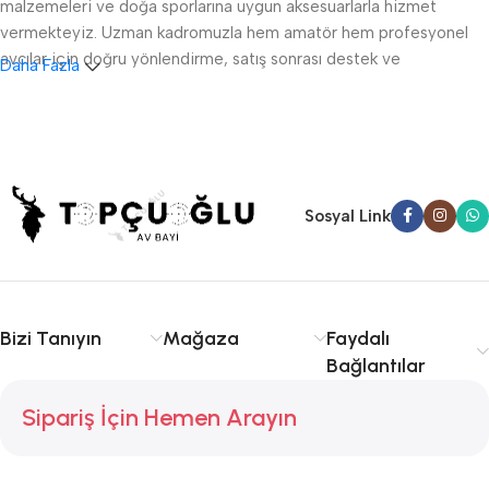
malzemeleri ve doğa sporlarına uygun aksesuarlarla hizmet
vermekteyiz. Uzman kadromuzla hem amatör hem profesyonel
avcılar için doğru yönlendirme, satış sonrası destek ve
Daha Fazla
ruhsatlandırma konularında danışmanlık sağlıyoruz.
Sakarya av tüfeği satışı, fişek temini ve av malzemeleri
konusunda kalite ve tecrübe arıyorsanız doğru yerdesiniz.
Serdivan, Adapazarı ve çevre ilçelere hızlı ve güvenilir hizmet
sunuyoruz. Avcılıkta kalite, güvenlik ve deneyim için Topçuoğlu
Sosyal Link
Av sizinle!
Bizi Tanıyın
Mağaza
Faydalı
Bağlantılar
Sipariş İçin Hemen Arayın