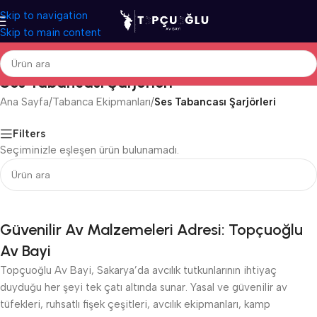
Skip to navigation
Skip to main content
Ses Tabancası Şarjörleri
Ana Sayfa
/
Tabanca Ekipmanları
/
Ses Tabancası Şarjörleri
Filters
Seçiminizle eşleşen ürün bulunamadı.
Güvenilir Av Malzemeleri Adresi: Topçuoğlu
Av Bayi
Topçuoğlu Av Bayi, Sakarya’da avcılık tutkunlarının ihtiyaç
duyduğu her şeyi tek çatı altında sunar. Yasal ve güvenilir av
tüfekleri, ruhsatlı fişek çeşitleri, avcılık ekipmanları, kamp