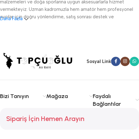
malzemeleri ve doğa sporlarına uygun aksesuarlarla hizmet
vermekteyiz. Uzman kadromuzla hem amatör hem profesyonel
avcılar için doğru yönlendirme, satış sonrası destek ve
Daha Fazla
ruhsatlandırma konularında danışmanlık sağlıyoruz.
Sakarya av tüfeği satışı, fişek temini ve av malzemeleri
konusunda kalite ve tecrübe arıyorsanız doğru yerdesiniz.
Serdivan, Adapazarı ve çevre ilçelere hızlı ve güvenilir hizmet
sunuyoruz. Avcılıkta kalite, güvenlik ve deneyim için Topçuoğlu
Sosyal Link
Av sizinle!
Bizi Tanıyın
Mağaza
Faydalı
Bağlantılar
Sipariş İçin Hemen Arayın