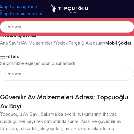
Skip to navigation
Skip to main content
Mobil Şoklar
Ana Sayfa
/
Av Malzemeleri
/
Yedek Parça & Aksesuar
/
Mobil Şoklar
Filters
Seçiminizle eşleşen ürün bulunamadı.
Güvenilir Av Malzemeleri Adresi: Topçuoğlu
Av Bayi
Topçuoğlu Av Bayi, Sakarya’da avcılık tutkunlarının ihtiyaç
duyduğu her şeyi tek çatı altında sunar. Yasal ve güvenilir av
tüfekleri, ruhsatlı fişek çeşitleri, avcılık ekipmanları, kamp