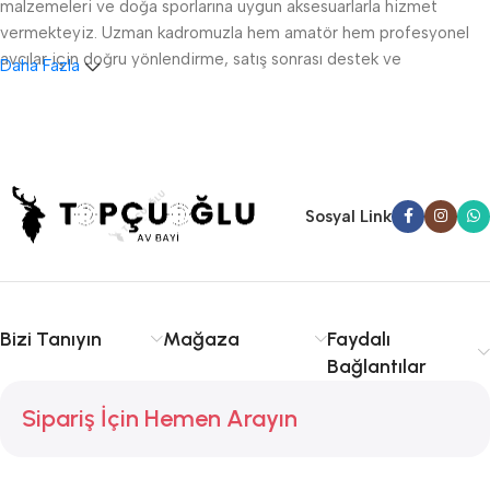
malzemeleri ve doğa sporlarına uygun aksesuarlarla hizmet
vermekteyiz. Uzman kadromuzla hem amatör hem profesyonel
avcılar için doğru yönlendirme, satış sonrası destek ve
Daha Fazla
ruhsatlandırma konularında danışmanlık sağlıyoruz.
Sakarya av tüfeği satışı, fişek temini ve av malzemeleri
konusunda kalite ve tecrübe arıyorsanız doğru yerdesiniz.
Serdivan, Adapazarı ve çevre ilçelere hızlı ve güvenilir hizmet
sunuyoruz. Avcılıkta kalite, güvenlik ve deneyim için Topçuoğlu
Sosyal Link
Av sizinle!
Bizi Tanıyın
Mağaza
Faydalı
Bağlantılar
Sipariş İçin Hemen Arayın