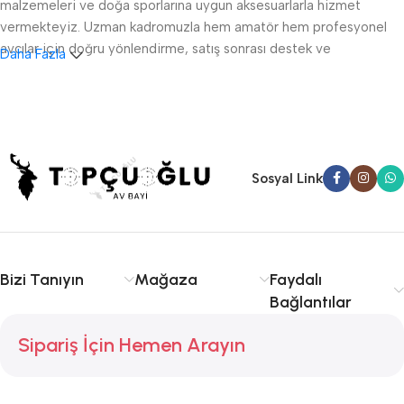
malzemeleri ve doğa sporlarına uygun aksesuarlarla hizmet
vermekteyiz. Uzman kadromuzla hem amatör hem profesyonel
avcılar için doğru yönlendirme, satış sonrası destek ve
Daha Fazla
ruhsatlandırma konularında danışmanlık sağlıyoruz.
Sakarya av tüfeği satışı, fişek temini ve av malzemeleri
konusunda kalite ve tecrübe arıyorsanız doğru yerdesiniz.
Serdivan, Adapazarı ve çevre ilçelere hızlı ve güvenilir hizmet
sunuyoruz. Avcılıkta kalite, güvenlik ve deneyim için Topçuoğlu
Sosyal Link
Av sizinle!
Bizi Tanıyın
Mağaza
Faydalı
Bağlantılar
Sipariş İçin Hemen Arayın