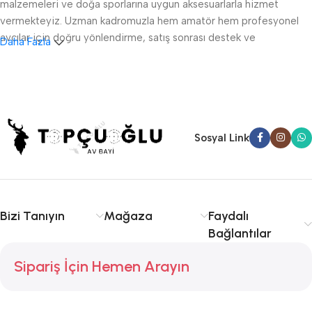
malzemeleri ve doğa sporlarına uygun aksesuarlarla hizmet
vermekteyiz. Uzman kadromuzla hem amatör hem profesyonel
avcılar için doğru yönlendirme, satış sonrası destek ve
Daha Fazla
ruhsatlandırma konularında danışmanlık sağlıyoruz.
Sakarya av tüfeği satışı, fişek temini ve av malzemeleri
konusunda kalite ve tecrübe arıyorsanız doğru yerdesiniz.
Serdivan, Adapazarı ve çevre ilçelere hızlı ve güvenilir hizmet
sunuyoruz. Avcılıkta kalite, güvenlik ve deneyim için Topçuoğlu
Sosyal Link
Av sizinle!
Bizi Tanıyın
Mağaza
Faydalı
Bağlantılar
Sipariş İçin Hemen Arayın