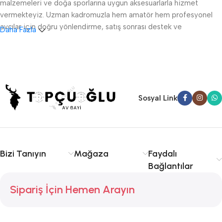
malzemeleri ve doğa sporlarına uygun aksesuarlarla hizmet
vermekteyiz. Uzman kadromuzla hem amatör hem profesyonel
avcılar için doğru yönlendirme, satış sonrası destek ve
Daha Fazla
ruhsatlandırma konularında danışmanlık sağlıyoruz.
Sakarya av tüfeği satışı, fişek temini ve av malzemeleri
konusunda kalite ve tecrübe arıyorsanız doğru yerdesiniz.
Serdivan, Adapazarı ve çevre ilçelere hızlı ve güvenilir hizmet
sunuyoruz. Avcılıkta kalite, güvenlik ve deneyim için Topçuoğlu
Sosyal Link
Av sizinle!
Bizi Tanıyın
Mağaza
Faydalı
Bağlantılar
Sipariş İçin Hemen Arayın