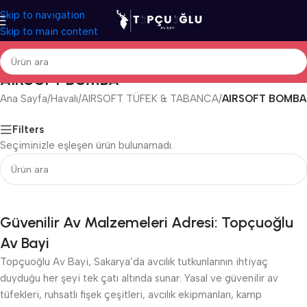
Skip to navigation
Skip to main content
AIRSOFT BOMBA
Ana Sayfa
/
Havalı
/
AIRSOFT TÜFEK & TABANCA
/
AIRSOFT BOMBA
Filters
Seçiminizle eşleşen ürün bulunamadı.
Güvenilir Av Malzemeleri Adresi: Topçuoğlu
Av Bayi
Topçuoğlu Av Bayi, Sakarya’da avcılık tutkunlarının ihtiyaç
duyduğu her şeyi tek çatı altında sunar. Yasal ve güvenilir av
tüfekleri, ruhsatlı fişek çeşitleri, avcılık ekipmanları, kamp