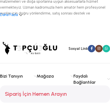
malzemeleri ve doğa sporlarına uygun aksesuarlarla hizmet
vermekteyiz. Uzman kadromuzla hem amatör hem profesyonel
avcılar için doğru yönlendirme, satış sonrası destek ve
Daha Fazla
ruhsatlandırma konularında danışmanlık sağlıyoruz.
Sakarya av tüfeği satışı, fişek temini ve av malzemeleri
konusunda kalite ve tecrübe arıyorsanız doğru yerdesiniz.
Serdivan, Adapazarı ve çevre ilçelere hızlı ve güvenilir hizmet
sunuyoruz. Avcılıkta kalite, güvenlik ve deneyim için Topçuoğlu
Sosyal Link
Av sizinle!
Bizi Tanıyın
Mağaza
Faydalı
Bağlantılar
Sipariş İçin Hemen Arayın