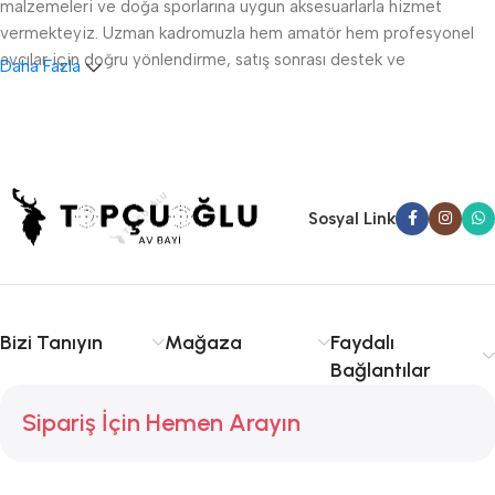
malzemeleri ve doğa sporlarına uygun aksesuarlarla hizmet
vermekteyiz. Uzman kadromuzla hem amatör hem profesyonel
avcılar için doğru yönlendirme, satış sonrası destek ve
Daha Fazla
ruhsatlandırma konularında danışmanlık sağlıyoruz.
Sakarya av tüfeği satışı, fişek temini ve av malzemeleri
konusunda kalite ve tecrübe arıyorsanız doğru yerdesiniz.
Serdivan, Adapazarı ve çevre ilçelere hızlı ve güvenilir hizmet
sunuyoruz. Avcılıkta kalite, güvenlik ve deneyim için Topçuoğlu
Sosyal Link
Av sizinle!
Bizi Tanıyın
Mağaza
Faydalı
Bağlantılar
Sipariş İçin Hemen Arayın