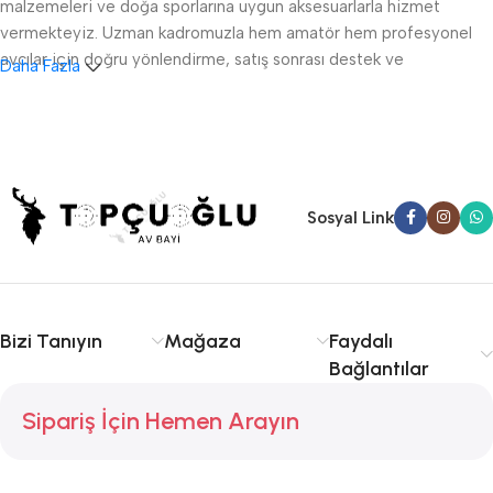
malzemeleri ve doğa sporlarına uygun aksesuarlarla hizmet
vermekteyiz. Uzman kadromuzla hem amatör hem profesyonel
avcılar için doğru yönlendirme, satış sonrası destek ve
Daha Fazla
ruhsatlandırma konularında danışmanlık sağlıyoruz.
Sakarya av tüfeği satışı, fişek temini ve av malzemeleri
konusunda kalite ve tecrübe arıyorsanız doğru yerdesiniz.
Serdivan, Adapazarı ve çevre ilçelere hızlı ve güvenilir hizmet
sunuyoruz. Avcılıkta kalite, güvenlik ve deneyim için Topçuoğlu
Sosyal Link
Av sizinle!
Bizi Tanıyın
Mağaza
Faydalı
Bağlantılar
Sipariş İçin Hemen Arayın