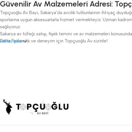
Güvenilir Av Malzemeleri Adresi: Topç
Topçuoğlu Av Bayi, Sakarya’da avcılık tutkunlarının ihtiyaç duyduğu 
sporlarına uygun aksesuarlarla hizmet vermekteyiz. Uzman kadromu
sağlıyoruz.
Sakarya av tüfeği satışı, fişek temini ve av malzemeleri konusunda 
kalite, güvenlik ve deneyim için Topçuoğlu Av sizinle!
Daha Fazla