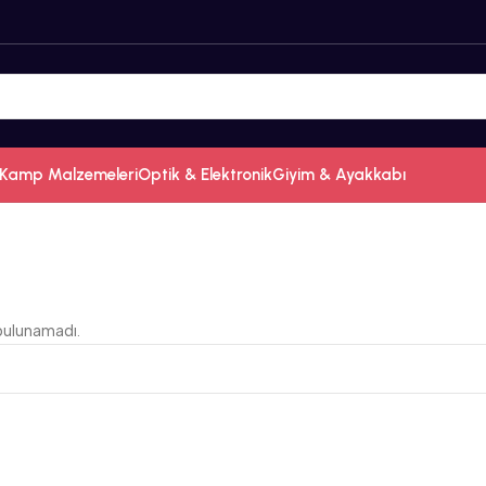
Kamp Malzemeleri
Optik & Elektronik
Giyim & Ayakkabı
bulunamadı.