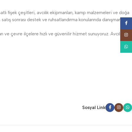
satlı fişek çeşitleri, avcılık ekipmanları, kamp malzemeleri ve doğa
atış sonrası destek ve ruhsatlandırma konularında danışmanlık
Face
 ve çevre ilçelere hızlı ve güvenilir hizmet sunuyoruz. Avcılıkta
Insta
What
Sosyal Link