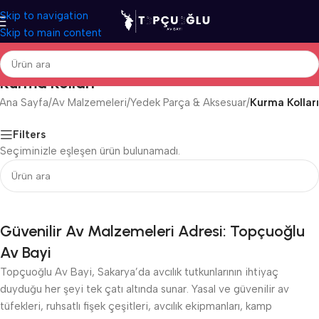
Skip to navigation
Skip to main content
Kurma Kolları
Ana Sayfa
/
Av Malzemeleri
/
Yedek Parça & Aksesuar
/
Kurma Kolları
Filters
Seçiminizle eşleşen ürün bulunamadı.
Güvenilir Av Malzemeleri Adresi: Topçuoğlu
Av Bayi
Topçuoğlu Av Bayi, Sakarya’da avcılık tutkunlarının ihtiyaç
duyduğu her şeyi tek çatı altında sunar. Yasal ve güvenilir av
tüfekleri, ruhsatlı fişek çeşitleri, avcılık ekipmanları, kamp