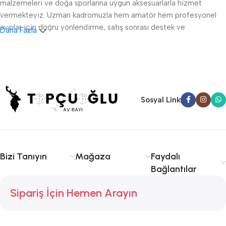
malzemeleri ve doğa sporlarına uygun aksesuarlarla hizmet
vermekteyiz. Uzman kadromuzla hem amatör hem profesyonel
avcılar için doğru yönlendirme, satış sonrası destek ve
Daha Fazla
ruhsatlandırma konularında danışmanlık sağlıyoruz.
Sakarya av tüfeği satışı, fişek temini ve av malzemeleri
konusunda kalite ve tecrübe arıyorsanız doğru yerdesiniz.
Serdivan, Adapazarı ve çevre ilçelere hızlı ve güvenilir hizmet
sunuyoruz. Avcılıkta kalite, güvenlik ve deneyim için Topçuoğlu
Sosyal Link
Av sizinle!
Bizi Tanıyın
Mağaza
Faydalı
Bağlantılar
Sipariş İçin Hemen Arayın