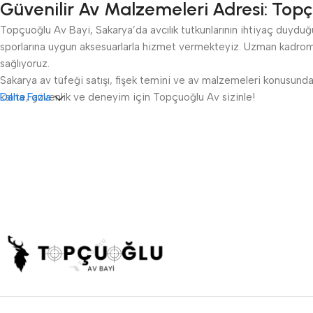
Güvenilir Av Malzemeleri Adresi: Topç
Topçuoğlu Av Bayi, Sakarya’da avcılık tutkunlarının ihtiyaç duyduğu 
sporlarına uygun aksesuarlarla hizmet vermekteyiz. Uzman kadromu
sağlıyoruz.
Sakarya av tüfeği satışı, fişek temini ve av malzemeleri konusunda 
kalite, güvenlik ve deneyim için Topçuoğlu Av sizinle!
Daha Fazla