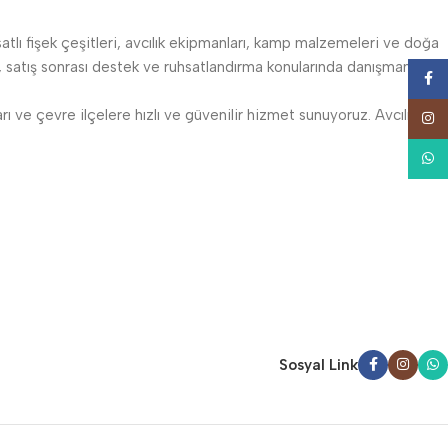
satlı fişek çeşitleri, avcılık ekipmanları, kamp malzemeleri ve doğa
atış sonrası destek ve ruhsatlandırma konularında danışmanlık
Face
 ve çevre ilçelere hızlı ve güvenilir hizmet sunuyoruz. Avcılıkta
Insta
What
Sosyal Link