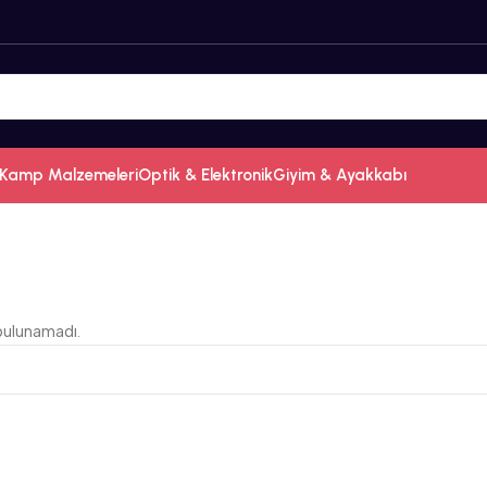
Kamp Malzemeleri
Optik & Elektronik
Giyim & Ayakkabı
bulunamadı.