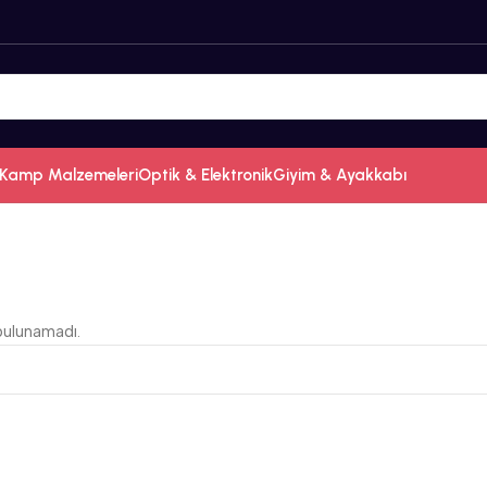
Kamp Malzemeleri
Optik & Elektronik
Giyim & Ayakkabı
bulunamadı.