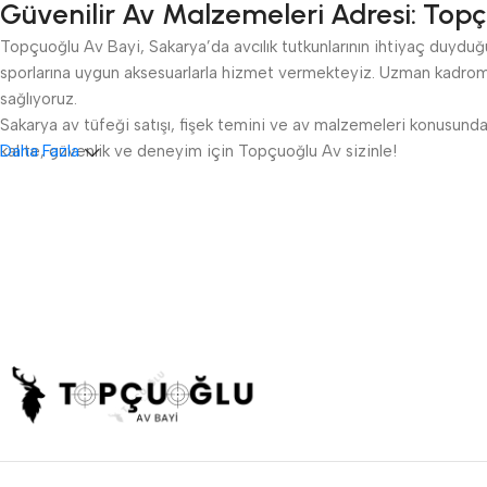
Güvenilir Av Malzemeleri Adresi: Topç
Topçuoğlu Av Bayi, Sakarya’da avcılık tutkunlarının ihtiyaç duyduğu 
sporlarına uygun aksesuarlarla hizmet vermekteyiz. Uzman kadromu
sağlıyoruz.
Sakarya av tüfeği satışı, fişek temini ve av malzemeleri konusunda 
kalite, güvenlik ve deneyim için Topçuoğlu Av sizinle!
Daha Fazla