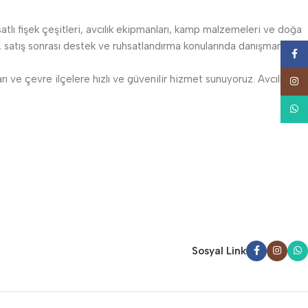
satlı fişek çeşitleri, avcılık ekipmanları, kamp malzemeleri ve doğa
atış sonrası destek ve ruhsatlandırma konularında danışmanlık
Face
 ve çevre ilçelere hızlı ve güvenilir hizmet sunuyoruz. Avcılıkta
Insta
What
Sosyal Link