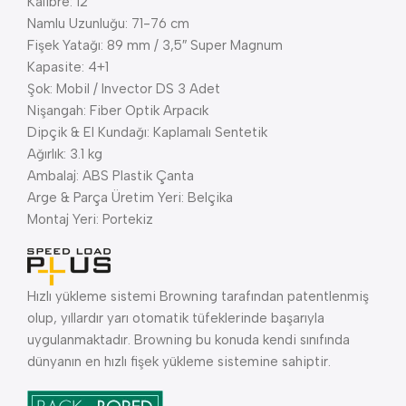
Kalibre: 12
Namlu Uzunluğu: 71-76 cm
Fişek Yatağı: 89 mm / 3,5″ Super Magnum
Kapasite: 4+1
Şok: Mobil / Invector DS 3 Adet
Nişangah: Fiber Optik Arpacık
Dipçik & El Kundağı: Kaplamalı Sentetik
Ağırlık: 3.1 kg
Ambalaj: ABS Plastik Çanta
Arge & Parça Üretim Yeri: Belçika
Montaj Yeri: Portekiz
Hızlı yükleme sistemi Browning tarafından patentlenmiş
olup, yıllardır yarı otomatik tüfeklerinde başarıyla
uygulanmaktadır. Browning bu konuda kendi sınıfında
dünyanın en hızlı fişek yükleme sistemine sahiptir.