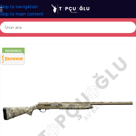
Skip to navigation
Skip to main content
Ana Sayfa
/
Av Tüfekleri
/
İthal Av Tüfekleri
/
Otomatik Av Tüfekleri
İNDIRIMDE