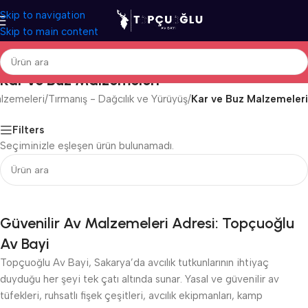
Skip to navigation
Skip to main content
Kar ve Buz Malzemeleri
lzemeleri
/
Tırmanış - Dağcılık ve Yürüyüş
/
Kar ve Buz Malzemeleri
Filters
Seçiminizle eşleşen ürün bulunamadı.
Güvenilir Av Malzemeleri Adresi: Topçuoğlu
Av Bayi
Topçuoğlu Av Bayi, Sakarya’da avcılık tutkunlarının ihtiyaç
duyduğu her şeyi tek çatı altında sunar. Yasal ve güvenilir av
tüfekleri, ruhsatlı fişek çeşitleri, avcılık ekipmanları, kamp