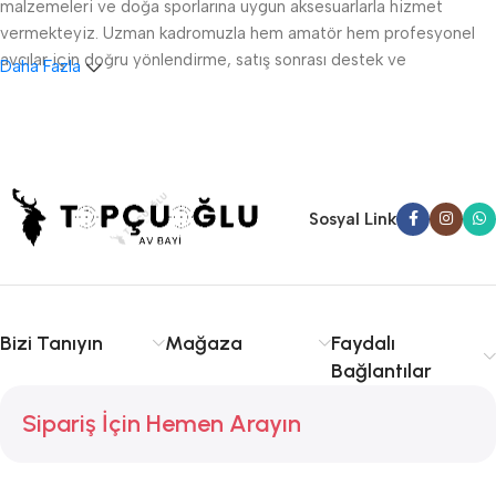
malzemeleri ve doğa sporlarına uygun aksesuarlarla hizmet
vermekteyiz. Uzman kadromuzla hem amatör hem profesyonel
avcılar için doğru yönlendirme, satış sonrası destek ve
Daha Fazla
ruhsatlandırma konularında danışmanlık sağlıyoruz.
Sakarya av tüfeği satışı, fişek temini ve av malzemeleri
konusunda kalite ve tecrübe arıyorsanız doğru yerdesiniz.
Serdivan, Adapazarı ve çevre ilçelere hızlı ve güvenilir hizmet
sunuyoruz. Avcılıkta kalite, güvenlik ve deneyim için Topçuoğlu
Sosyal Link
Av sizinle!
Bizi Tanıyın
Mağaza
Faydalı
Bağlantılar
Sipariş İçin Hemen Arayın