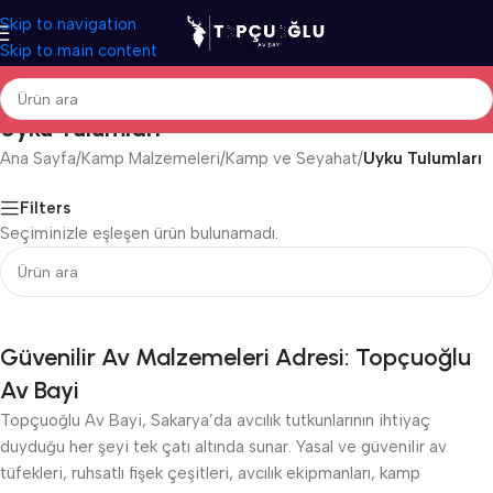
Skip to navigation
Skip to main content
Uyku Tulumları
Ana Sayfa
/
Kamp Malzemeleri
/
Kamp ve Seyahat
/
Uyku Tulumları
Filters
Seçiminizle eşleşen ürün bulunamadı.
Güvenilir Av Malzemeleri Adresi: Topçuoğlu
Av Bayi
Topçuoğlu Av Bayi, Sakarya’da avcılık tutkunlarının ihtiyaç
duyduğu her şeyi tek çatı altında sunar. Yasal ve güvenilir av
tüfekleri, ruhsatlı fişek çeşitleri, avcılık ekipmanları, kamp