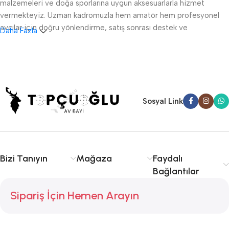
malzemeleri ve doğa sporlarına uygun aksesuarlarla hizmet
vermekteyiz. Uzman kadromuzla hem amatör hem profesyonel
avcılar için doğru yönlendirme, satış sonrası destek ve
Daha Fazla
ruhsatlandırma konularında danışmanlık sağlıyoruz.
Sakarya av tüfeği satışı, fişek temini ve av malzemeleri
konusunda kalite ve tecrübe arıyorsanız doğru yerdesiniz.
Serdivan, Adapazarı ve çevre ilçelere hızlı ve güvenilir hizmet
sunuyoruz. Avcılıkta kalite, güvenlik ve deneyim için Topçuoğlu
Sosyal Link
Av sizinle!
Bizi Tanıyın
Mağaza
Faydalı
Bağlantılar
Sipariş İçin Hemen Arayın