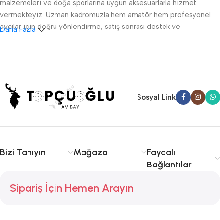
malzemeleri ve doğa sporlarına uygun aksesuarlarla hizmet
vermekteyiz. Uzman kadromuzla hem amatör hem profesyonel
avcılar için doğru yönlendirme, satış sonrası destek ve
Daha Fazla
ruhsatlandırma konularında danışmanlık sağlıyoruz.
Sakarya av tüfeği satışı, fişek temini ve av malzemeleri
konusunda kalite ve tecrübe arıyorsanız doğru yerdesiniz.
Serdivan, Adapazarı ve çevre ilçelere hızlı ve güvenilir hizmet
sunuyoruz. Avcılıkta kalite, güvenlik ve deneyim için Topçuoğlu
Sosyal Link
Av sizinle!
Bizi Tanıyın
Mağaza
Faydalı
Bağlantılar
Sipariş İçin Hemen Arayın