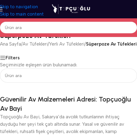
Skip to navigation
Skip to main content
Süperpoze Av Tüfekleri
Ana Sayfa
/
Av Tüfekleri
/
Yerli Av Tüfekleri
/
Süperpoze Av Tüfekleri
Filters
Seçiminizle eşleşen ürün bulunamadı.
Güvenilir Av Malzemeleri Adresi: Topçuoğlu
Av Bayi
Topçuoğlu Av Bayi, Sakarya’da avcılık tutkunlarının ihtiyaç
duyduğu her şeyi tek çatı altında sunar. Yasal ve güvenilir av
tüfekleri, ruhsatlı fişek çeşitleri, avcılık ekipmanları, kamp