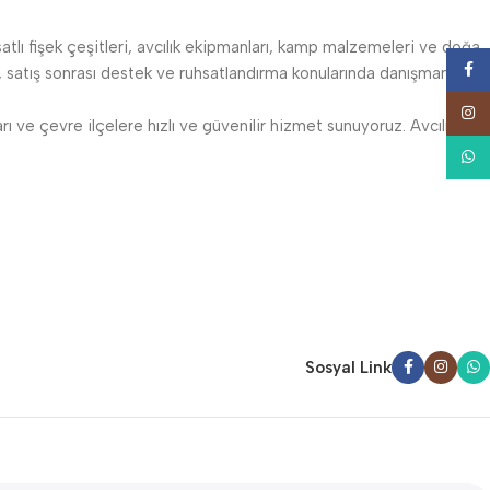
satlı fişek çeşitleri, avcılık ekipmanları, kamp malzemeleri ve doğa
Face
atış sonrası destek ve ruhsatlandırma konularında danışmanlık
Insta
 ve çevre ilçelere hızlı ve güvenilir hizmet sunuyoruz. Avcılıkta
What
Sosyal Link