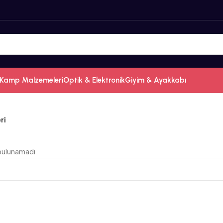
Kamp Malzemeleri
Optik & Elektronik
Giyim & Ayakkabı
ri
bulunamadı.