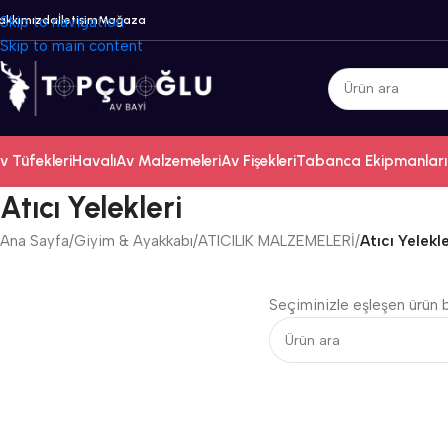
akkımızda
Skip to navigation
İletişim
Mağaza
Skip to main content
v Tüfekleri
Havalı
Av Malzemeleri
Av Fişekleri
Tabanca Ekipmanları
Atıcı Yelekleri
Ana Sayfa
/
Giyim & Ayakkabı
/
ATICILIK MALZEMELERİ
/
Atıcı Yelekle
Seçiminizle eşleşen ürün 