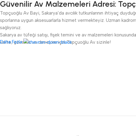
Güvenilir Av Malzemeleri Adresi: Topç
Topçuoğlu Av Bayi, Sakarya’da avcılık tutkunlarının ihtiyaç duyduğu 
sporlarına uygun aksesuarlarla hizmet vermekteyiz. Uzman kadromu
sağlıyoruz.
Sakarya av tüfeği satışı, fişek temini ve av malzemeleri konusunda 
Daha Fazla
kalite, güvenlik ve deneyim için Topçuoğlu Av sizinle!