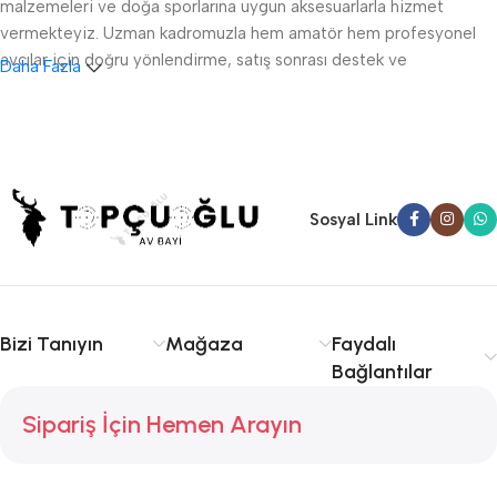
malzemeleri ve doğa sporlarına uygun aksesuarlarla hizmet
vermekteyiz. Uzman kadromuzla hem amatör hem profesyonel
avcılar için doğru yönlendirme, satış sonrası destek ve
Daha Fazla
ruhsatlandırma konularında danışmanlık sağlıyoruz.
Sakarya av tüfeği satışı, fişek temini ve av malzemeleri
konusunda kalite ve tecrübe arıyorsanız doğru yerdesiniz.
Serdivan, Adapazarı ve çevre ilçelere hızlı ve güvenilir hizmet
sunuyoruz. Avcılıkta kalite, güvenlik ve deneyim için Topçuoğlu
Sosyal Link
Av sizinle!
Bizi Tanıyın
Mağaza
Faydalı
Bağlantılar
Sipariş İçin Hemen Arayın