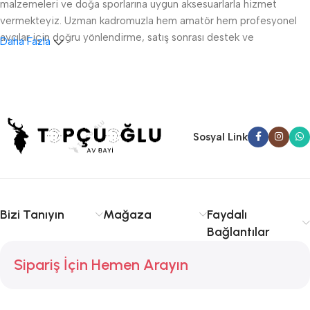
malzemeleri ve doğa sporlarına uygun aksesuarlarla hizmet
vermekteyiz. Uzman kadromuzla hem amatör hem profesyonel
avcılar için doğru yönlendirme, satış sonrası destek ve
Daha Fazla
ruhsatlandırma konularında danışmanlık sağlıyoruz.
Sakarya av tüfeği satışı, fişek temini ve av malzemeleri
konusunda kalite ve tecrübe arıyorsanız doğru yerdesiniz.
Serdivan, Adapazarı ve çevre ilçelere hızlı ve güvenilir hizmet
sunuyoruz. Avcılıkta kalite, güvenlik ve deneyim için Topçuoğlu
Sosyal Link
Av sizinle!
Bizi Tanıyın
Mağaza
Faydalı
Bağlantılar
Sipariş İçin Hemen Arayın