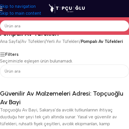
Skip to navigation
Skip to main content
Pompalı Av Tüfekleri
Ana Sayfa
/
Av Tüfekleri
/
Yerli Av Tüfekleri
/
Pompalı Av Tüfekleri
Filters
Seçiminizle eşleşen ürün bulunamadı.
Güvenilir Av Malzemeleri Adresi: Topçuoğlu
Av Bayi
Topçuoğlu Av Bayi, Sakarya’da avcılık tutkunlarının ihtiyaç
duyduğu her şeyi tek çatı altında sunar. Yasal ve güvenilir av
tüfekleri, ruhsatlı fişek çeşitleri, avcılık ekipmanları, kamp