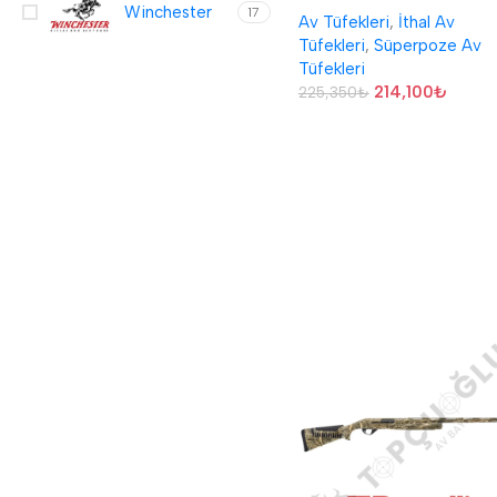
Winchester
17
Av Tüfekleri
,
İthal Av
Tüfekleri
,
Süperpoze Av
Tüfekleri
214,100
₺
225,350
₺