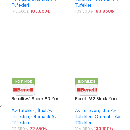
Tüfekleri
Tüfekleri
183,850
₺
183,850
₺
193,500
₺
193,500
₺
İNDIRIMDE
İNDIRIMDE
Benelli M1 Süper 90 Yarı
Benelli M2 Black Yarı
Otomatik Av Tüfeği
Otomatik Av Tüfeği
o
Av Tüfekleri
,
İthal Av
Av Tüfekleri
,
İthal Av
Tüfekleri
,
Otomatik Av
Tüfekleri
,
Otomatik Av
Tüfekleri
Tüfekleri
92,650
₺
130,100
₺
97,550
₺
136,850
₺