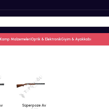
Kamp Malzemeleri
Optik & Elektronik
Giyim & Ayakkabı
Av
Süperpoze Av