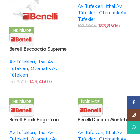
Av Tüfekleri
,
İthal Av
Tüfeği
Tüfekleri
,
Otomatik Av
Tüfekleri
183,850
₺
193,500
₺
İNDIRIMDE
Benelli Beccaccia Supreme
Yarı Otomatik Av Tüfeği
Av Tüfekleri
,
İthal Av
Tüfekleri
,
Otomatik Av
Tüfekleri
149,450
₺
157,350
₺
İNDIRIMDE
İNDIRIMDE
Face
Insta
Benelli Black Eagle Yarı
Benelli Duca di Montefeltro
Otomatik Av Tüfeği
Yarı Otomatik Av Tüfeği
What
Av Tüfekleri
,
İthal Av
Av Tüfekleri
,
İthal Av
Tüfekleri
,
Otomatik Av
Tüfekleri
,
Otomatik Av