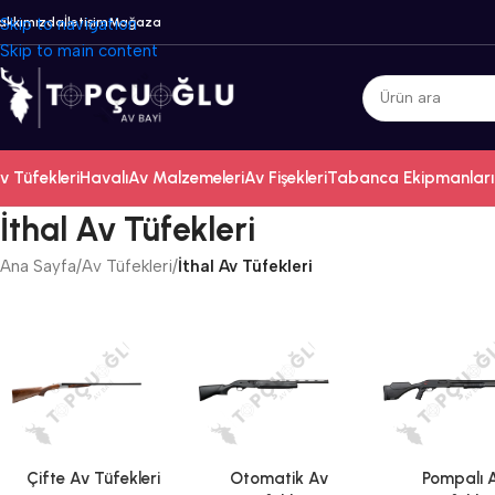
akkımızda
Skip to navigation
İletişim
Mağaza
Skip to main content
v Tüfekleri
Havalı
Av Malzemeleri
Av Fişekleri
Tabanca Ekipmanları
İthal Av Tüfekleri
Ana Sayfa
/
Av Tüfekleri
/
İthal Av Tüfekleri
Çifte Av Tüfekleri
Otomatik Av
Pompalı 