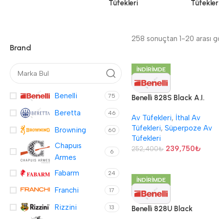
Tüfekleri
Tüfekler
258 sonuçtan 1-20 arası gö
Brand
İNDIRIMDE
Benelli
75
Benelli 828S Black A.I.
Süperpoze Av Tüfeği
Beretta
46
Av Tüfekleri
,
İthal Av
Tüfekleri
,
Süperpoze Av
Browning
60
Tüfekleri
Chapuıs
239,750
₺
252,400
₺
6
Armes
Fabarm
24
İNDIRIMDE
Franchi
17
Rizzini
13
Benelli 828U Black
Süperpoze Av Tüfeği