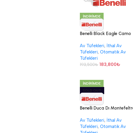
İNDIRIMDE
Benelli Black Eagle Camo
Max7 Yarı Otomatik Av
Av Tüfekleri
,
İthal Av
Tüfeği
Tüfekleri
,
Otomatik Av
Tüfekleri
183,800
₺
193,500
₺
İNDIRIMDE
SOLD OUT
Benelli Duca Dı Montefeltr
Silver Yarı Otomatik Av
Av Tüfekleri
,
İthal Av
Tüfeği
Tüfekleri
,
Otomatik Av
Tüfekleri