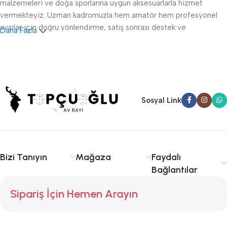
malzemeleri ve doğa sporlarına uygun aksesuarlarla hizmet
vermekteyiz. Uzman kadromuzla hem amatör hem profesyonel
avcılar için doğru yönlendirme, satış sonrası destek ve
Daha Fazla
ruhsatlandırma konularında danışmanlık sağlıyoruz.
Sakarya av tüfeği satışı, fişek temini ve av malzemeleri
konusunda kalite ve tecrübe arıyorsanız doğru yerdesiniz.
Serdivan, Adapazarı ve çevre ilçelere hızlı ve güvenilir hizmet
sunuyoruz. Avcılıkta kalite, güvenlik ve deneyim için Topçuoğlu
Sosyal Link
Av sizinle!
Bizi Tanıyın
Mağaza
Faydalı
Bağlantılar
Sipariş İçin Hemen Arayın