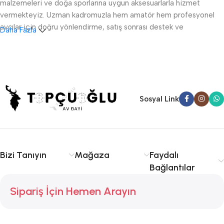
malzemeleri ve doğa sporlarına uygun aksesuarlarla hizmet
vermekteyiz. Uzman kadromuzla hem amatör hem profesyonel
avcılar için doğru yönlendirme, satış sonrası destek ve
Daha Fazla
ruhsatlandırma konularında danışmanlık sağlıyoruz.
Sakarya av tüfeği satışı, fişek temini ve av malzemeleri
konusunda kalite ve tecrübe arıyorsanız doğru yerdesiniz.
Serdivan, Adapazarı ve çevre ilçelere hızlı ve güvenilir hizmet
sunuyoruz. Avcılıkta kalite, güvenlik ve deneyim için Topçuoğlu
Sosyal Link
Av sizinle!
Bizi Tanıyın
Mağaza
Faydalı
Bağlantılar
Sipariş İçin Hemen Arayın