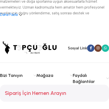
malzemeleri ve doğa sporlarına uygun aksesuarlarla hizmet
vermekteyiz. Uzman kadromuzla hem amatör hem profesyonel
avcılar için doğru yönlendirme, satış sonrası destek ve
Daha Fazla
ruhsatlandırma konularında danışmanlık sağlıyoruz.
Sakarya av tüfeği satışı, fişek temini ve av malzemeleri
konusunda kalite ve tecrübe arıyorsanız doğru yerdesiniz.
Serdivan, Adapazarı ve çevre ilçelere hızlı ve güvenilir hizmet
sunuyoruz. Avcılıkta kalite, güvenlik ve deneyim için Topçuoğlu
Sosyal Link
Av sizinle!
Bizi Tanıyın
Mağaza
Faydalı
Bağlantılar
Sipariş İçin Hemen Arayın