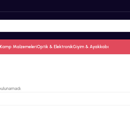
Kamp Malzemeleri
Optik & Elektronik
Giyim & Ayakkabı
bulunamadı.