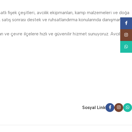
satlı fişek çeşitleri, avcılık ekipmanları, kamp malzemeleri ve doğa
atış sonrası destek ve ruhsatlandırma konularında danışmanlık
Face
 ve çevre ilçelere hızlı ve güvenilir hizmet sunuyoruz. Avcılıkta
Insta
What
Sosyal Link