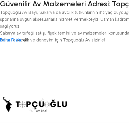
Güvenilir Av Malzemeleri Adresi: Topç
Topçuoğlu Av Bayi, Sakarya’da avcılık tutkunlarının ihtiyaç duyduğu 
sporlarına uygun aksesuarlarla hizmet vermekteyiz. Uzman kadromu
sağlıyoruz.
Sakarya av tüfeği satışı, fişek temini ve av malzemeleri konusunda 
kalite, güvenlik ve deneyim için Topçuoğlu Av sizinle!
Daha Fazla