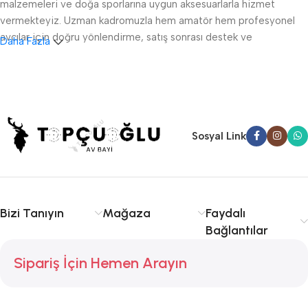
malzemeleri ve doğa sporlarına uygun aksesuarlarla hizmet
vermekteyiz. Uzman kadromuzla hem amatör hem profesyonel
avcılar için doğru yönlendirme, satış sonrası destek ve
Daha Fazla
ruhsatlandırma konularında danışmanlık sağlıyoruz.
Sakarya av tüfeği satışı, fişek temini ve av malzemeleri
konusunda kalite ve tecrübe arıyorsanız doğru yerdesiniz.
Serdivan, Adapazarı ve çevre ilçelere hızlı ve güvenilir hizmet
sunuyoruz. Avcılıkta kalite, güvenlik ve deneyim için Topçuoğlu
Sosyal Link
Av sizinle!
Bizi Tanıyın
Mağaza
Faydalı
Bağlantılar
Sipariş İçin Hemen Arayın