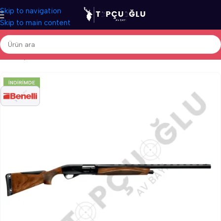
Skip to navigation
Skip to main content
Ana Sayfa
/
Av Tüfekleri
/
İthal Av Tüfekleri
/
Otomatik Av Tüfekleri
İNDIRIMDE