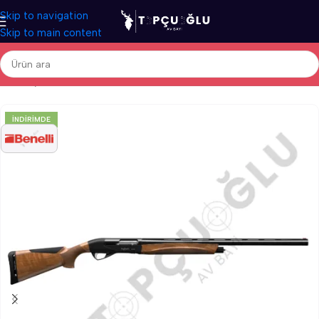
Skip to navigation
Skip to main content
Ana Sayfa
/
Av Tüfekleri
/
İthal Av Tüfekleri
/
Otomatik Av Tüfekleri
İNDIRIMDE