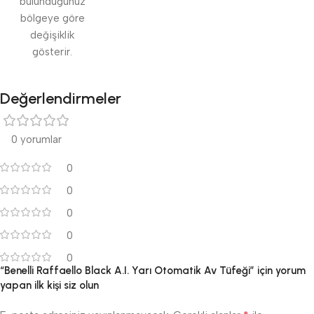
bulunduğunuz
bölgeye göre
değişiklik
gösterir.
Değerlendirmeler
0 yorumlar
0
0
0
0
0
“Benelli Raffaello Black A.I. Yarı Otomatik Av Tüfeği” için yorum
yapan ilk kişi siz olun