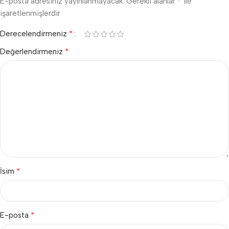
*
E-posta adresiniz yayınlanmayacak.
Gerekli alanlar
ile
işaretlenmişlerdir
*
Derecelendirmeniz
*
Değerlendirmeniz
*
İsim
*
E-posta