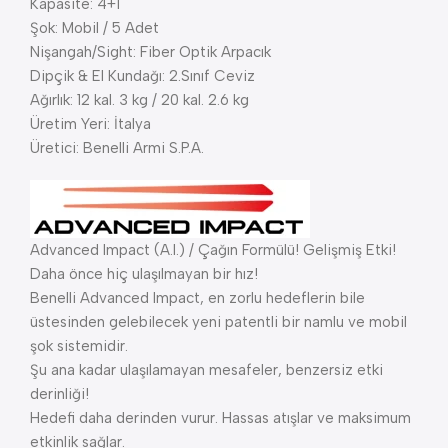
Kapasite: 4+1
Şok: Mobil / 5 Adet
Nişangah/Sight: Fiber Optik Arpacık
Dipçik & El Kundağı: 2.Sınıf Ceviz
Ağırlık: 12 kal. 3 kg / 20 kal. 2.6 kg
Üretim Yeri: İtalya
Üretici: Benelli Armi S.P.A.
Advanced Impact (A.I.) / Çağın Formülü! Gelişmiş Etki!
Daha önce hiç ulaşılmayan bir hız!
Benelli Advanced Impact, en zorlu hedeflerin bile
üstesinden gelebilecek yeni patentli bir namlu ve mobil
şok sistemidir.
Şu ana kadar ulaşılamayan mesafeler, benzersiz etki
derinliği!
Hedefi daha derinden vurur. Hassas atışlar ve maksimum
etkinlik sağlar.