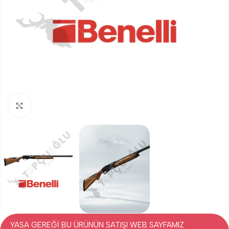
Click to enlarge
YASA GEREĞİ BU ÜRÜNÜN SATIŞI WEB SAYFAMIZ