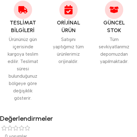
TESLİMAT
ORİJİNAL
GÜNCEL
BİLGİLERİ
ÜRÜN
STOK
Ürününüz gün
Satışını
Tüm
içerisinde
yaptığımız tüm
sevkiyatlarımız
kargoya teslim
ürünlerimiz
depomuzdan
edilir. Teslimat
orijinaldir.
yapılmaktadır.
süresi
bulunduğunuz
bölgeye göre
değişiklik
gösterir.
Değerlendirmeler
0 yorumlar