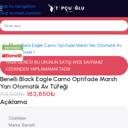
Skip to navigation
Skip to main content
Ana Sayfa
/
Av Tüfekleri
/
İthal Av Tüfekleri
/
Otomatik Av Tüfekleri
Click to enlarge
İNDIRIMDE
YASA GEREĞİ BU ÜRÜNÜN SATIŞI WEB SAYFAMIZ
ÜZERİNDEN YAPILAMAMAKTADIR.
Benelli Black Eagle Camo Optifade Marsh
Yarı Otomatik Av Tüfeği
183,850
₺
193,500
₺
Açıklama
Özellikler
Marka: Benelli