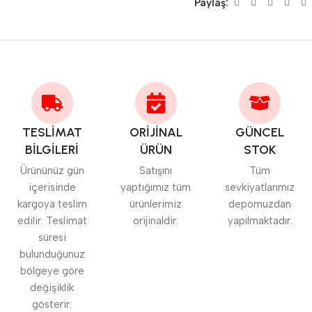
Paylaş:
TESLİMAT
ORİJİNAL
GÜNCEL
BİLGİLERİ
ÜRÜN
STOK
Ürününüz gün
Satışını
Tüm
içerisinde
yaptığımız tüm
sevkiyatlarımız
kargoya teslim
ürünlerimiz
depomuzdan
edilir. Teslimat
orijinaldir.
yapılmaktadır.
süresi
bulunduğunuz
bölgeye göre
değişiklik
gösterir.