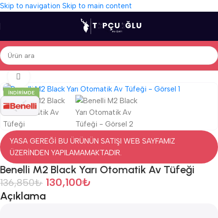
Skip to navigation
Skip to main content
Ana Sayfa
/
Av Tüfekleri
/
İthal Av Tüfekleri
/
Otomatik Av Tüfekleri
Click to enlarge
İNDIRIMDE
YASA GEREĞİ BU ÜRÜNÜN SATIŞI WEB SAYFAMIZ
ÜZERİNDEN YAPILAMAMAKTADIR.
Benelli M2 Black Yarı Otomatik Av Tüfeği
130,100
₺
136,850
₺
Açıklama