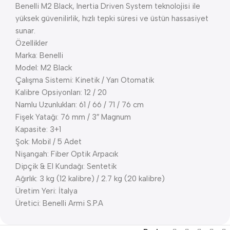
Benelli M2 Black, Inertia Driven System teknolojisi ile
yüksek güvenilirlik, hızlı tepki süresi ve üstün hassasiyet
sunar.
Özellikler
Marka: Benelli
Model: M2 Black
Çalışma Sistemi: Kinetik / Yarı Otomatik
Kalibre Opsiyonları: 12 / 20
Namlu Uzunlukları: 61 / 66 / 71 / 76 cm
Fişek Yatağı: 76 mm / 3″ Magnum
Kapasite: 3+1
Şok: Mobil / 5 Adet
Nişangah: Fiber Optik Arpacık
Dipçik & El Kundağı: Sentetik
Ağırlık: 3 kg (12 kalibre) / 2.7 kg (20 kalibre)
Üretim Yeri: İtalya
Üretici: Benelli Armi S.P.A