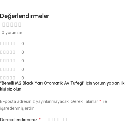
Değerlendirmeler
0 yorumlar
0
0
0
0
0
“Benelli M2 Black Yarı Otomatik Av Tüfeği” için yorum yapan ilk
kişi siz olun
*
E-posta adresiniz yayınlanmayacak.
Gerekli alanlar
ile
işaretlenmişlerdir
*
Derecelendirmeniz