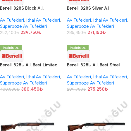
Benelli 828S Black A.I.
Benelli 828S Silver A.I.
Süperpoze Av Tüfeği
Süperpoze Av Tüfeği
Av Tüfekleri
,
İthal Av Tüfekleri
,
Av Tüfekleri
,
İthal Av Tüfekleri
,
Süperpoze Av Tüfekleri
Süperpoze Av Tüfekleri
239,750
₺
271,150
₺
252,400
₺
285,450
₺
İNDIRIMDE
İNDIRIMDE
Benelli 828U A.I. Best Limited
Benelli 828U A.I. Best Steel
Edition Süperpoze av tüfeği
Süperpoze av tüfeği
Av Tüfekleri
,
İthal Av Tüfekleri
,
Av Tüfekleri
,
İthal Av Tüfekleri
,
Süperpoze Av Tüfekleri
Süperpoze Av Tüfekleri
380,450
₺
275,250
₺
400,500
₺
289,750
₺