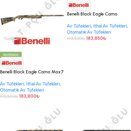
Benelli Black Eagle Camo
Optifade Marsh Yarı Otomatik
Av Tüfekleri
,
İthal Av Tüfekleri
,
Av Tüfeği
Otomatik Av Tüfekleri
183,850
₺
193,500
₺
İNDIRIMDE
Benelli Black Eagle Camo Max7
Yarı Otomatik Av Tüfeği
Av Tüfekleri
,
İthal Av Tüfekleri
,
Otomatik Av Tüfekleri
183,800
₺
193,500
₺