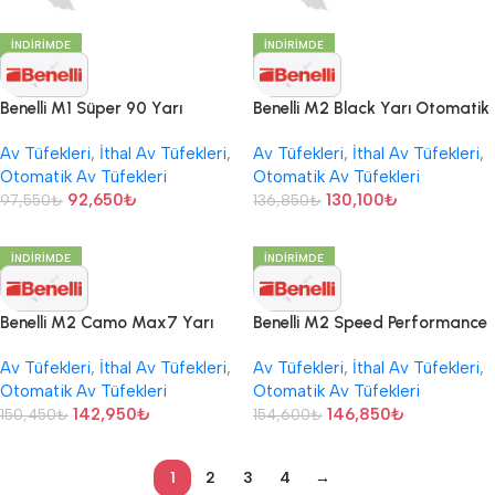
İNDIRIMDE
İNDIRIMDE
Benelli M1 Süper 90 Yarı
Benelli M2 Black Yarı Otomatik
Otomatik Av Tüfeği
Av Tüfeği
Av Tüfekleri
,
İthal Av Tüfekleri
,
Av Tüfekleri
,
İthal Av Tüfekleri
,
Otomatik Av Tüfekleri
Otomatik Av Tüfekleri
92,650
₺
130,100
₺
97,550
₺
136,850
₺
İNDIRIMDE
İNDIRIMDE
Benelli M2 Camo Max7 Yarı
Benelli M2 Speed Performance
Otomatik Av Tüfeği
Yarı Otomatik Av Tüfeği
Av Tüfekleri
,
İthal Av Tüfekleri
,
Av Tüfekleri
,
İthal Av Tüfekleri
,
Otomatik Av Tüfekleri
Otomatik Av Tüfekleri
142,950
₺
146,850
₺
150,450
₺
154,600
₺
1
2
3
4
→