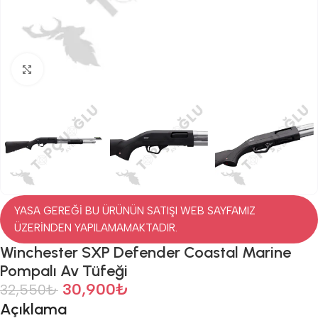
Click to enlarge
YASA GEREĞİ BU ÜRÜNÜN SATIŞI WEB SAYFAMIZ
ÜZERİNDEN YAPILAMAMAKTADIR.
Winchester SXP Defender Coastal Marine
Pompalı Av Tüfeği
30,900
₺
32,550
₺
Açıklama