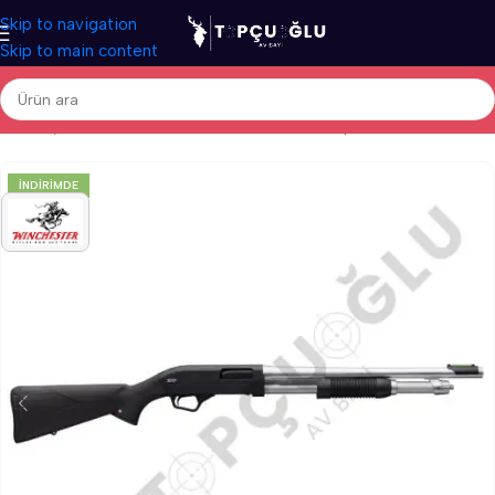
Skip to navigation
Skip to main content
Ana Sayfa
/
Av Tüfekleri
/
İthal Av Tüfekleri
/
Pompalı Av Tüfekleri
İNDIRIMDE