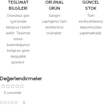
TESLİMAT
ORİJİNAL
GÜNCEL
BİLGİLERİ
ÜRÜN
STOK
Ürününüz gün
Satışını
Tüm
içerisinde
yaptığımız tüm
sevkiyatlarımız
kargoya teslim
ürünlerimiz
depomuzdan
edilir. Teslimat
orijinaldir.
yapılmaktadır.
süresi
bulunduğunuz
bölgeye göre
değişiklik
gösterir.
Değerlendirmeler
0 yorumlar
0