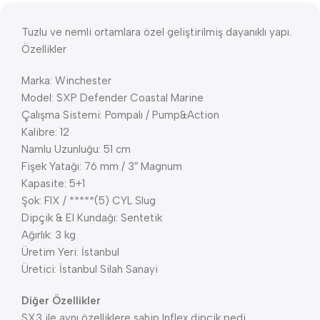
Tuzlu ve nemli ortamlara özel geliştirilmiş dayanıklı yapı.
Özellikler
Marka: Winchester
Model: SXP Defender Coastal Marine
Çalışma Sistemi: Pompalı / Pump&Action
Kalibre: 12
Namlu Uzunluğu: 51 cm
Fişek Yatağı: 76 mm / 3″ Magnum
Kapasite: 5+1
Şok: FIX / *****(5) CYL Slug
Dipçik & El Kundağı: Sentetik
Ağırlık: 3 kg
Üretim Yeri: İstanbul
Üretici: İstanbul Silah Sanayi
Diğer Özellikler
SX3 ile aynı özelliklere sahip Inflex dipçik pedi