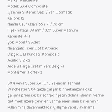
Marka: Winchester
Model: SX4 Composite
Çalışma Sistemi: Gazlı / Yarı Otomatik
Kalibre: 12
Namlu Uzunlukları: 66 / 71 / 76 cm
Fişek Yatağı: 89 mm / 3,5″ Super Magnum
Kapasite: 4+1
Şok: Mobil / 3 Adet
Nişangah: Fiber Optik Arpacık
Dipçik & El Kundağı: Kompozit
Ağırlık: 3,2 kg
Arge & Parça Üretim Yeri: Belçika
Montaj Yeri: Portekiz
SX4 veya Super X4! Onu Yakından Tanıyın!
Winchester SX4 gazla çalışan bir mekanizma olup
çalışma prensibi; bir sonraki fişeğin dolma işlemini yerine
getirmek üzere çevrilen yanma enerjisinin bir kısmının
kullanımına dayanmaktadır. Çalışma yapısı, ayarlama