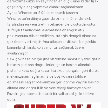
gerektirmeksizin en zayıfından en güçlüsüne kadar fişek
çeşitleriyle atış yapmaya olanak sağlamaktadır.
Ayrıca Winchester SX4’ün mekanik tasarımı,
Winchester’ın dünya çapında bilinen mühendis ekibi
tarafından en yeni üretim teknikleriyle oluşturulmuştur.
Tüfeğin tasarlanması aşamasında en uygun atış
pozisyonuna dikkat edilirken, tüfeğin dengeli olmasına
çok önem verilmiştir. Ana bileşenler dikkatli bir şekilde
konumlandırılarak, kolay montaj sağlamak üzere
ayarlanmıştır.
SX4 çok basit bir çalışma sistemine sahiptir, yanıcı gazın
bir kısmı pistona doğru ilerler, gazın basıncı altındaki
piston arkaya doğru kayar, hareketli parçaları geri iterek
mekanizmanın açılmasına ve boş kovanın tahliye
edilmesini sağlar. Mekanizma geri dönme yayının basıncı
altında öne doğru itilir ve yeni fişeği hazneye sokar.
Fazlalık gaz otomatik olarak bir valf aracılığı ile tahliye
edilir.