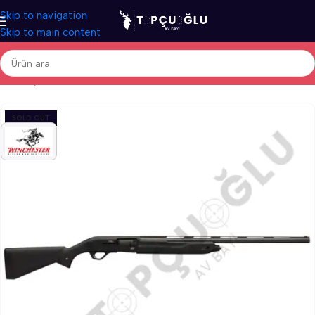
Skip to navigation
Skip to main content
Ana Sayfa
/
Av Tüfekleri
/
İthal Av Tüfekleri
/
Otomatik Av Tüfekleri
SOLD OUT