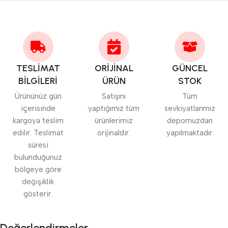
TESLİMAT
ORİJİNAL
GÜNCEL
BİLGİLERİ
ÜRÜN
STOK
Ürününüz gün
Satışını
Tüm
içerisinde
yaptığımız tüm
sevkiyatlarımız
kargoya teslim
ürünlerimiz
depomuzdan
edilir. Teslimat
orijinaldir.
yapılmaktadır.
süresi
bulunduğunuz
bölgeye göre
değişiklik
gösterir.
Değerlendirmeler