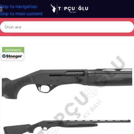
Skip to navigation
Skip to main content
Ana Sayfa
/
Av Tüfekleri
/
Yerli Av Tüfekleri
/
Otomatik Av Tüfekleri
İNDIRIMDE