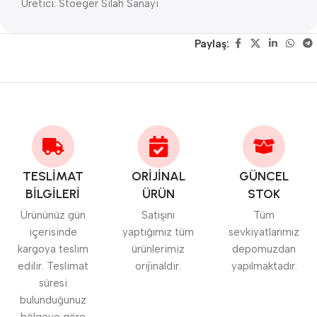
Üretici: Stoeger Silah Sanayi
Paylaş:
TESLİMAT
ORİJİNAL
GÜNCEL
BİLGİLERİ
ÜRÜN
STOK
Ürününüz gün
Satışını
Tüm
içerisinde
yaptığımız tüm
sevkiyatlarımız
kargoya teslim
ürünlerimiz
depomuzdan
edilir. Teslimat
orijinaldir.
yapılmaktadır.
süresi
bulunduğunuz
bölgeye göre