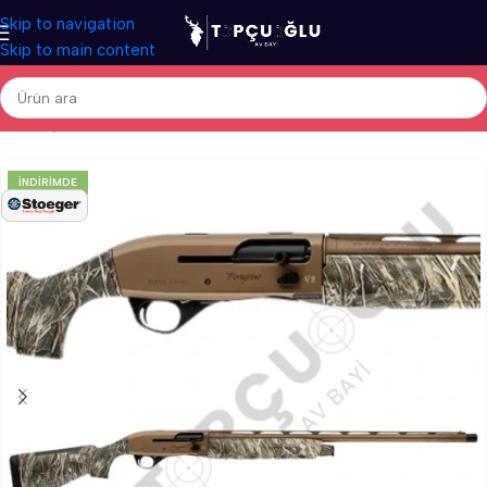
Skip to navigation
Skip to main content
Ana Sayfa
/
Av Tüfekleri
/
Yerli Av Tüfekleri
/
Otomatik Av Tüfekleri
İNDIRIMDE