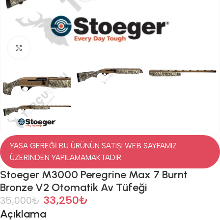
Click to enlarge
YASA GEREĞİ BU ÜRÜNÜN SATIŞI WEB SAYFAMIZ
ÜZERİNDEN YAPILAMAMAKTADIR.
Stoeger M3000 Peregrine Max 7 Burnt
Bronze V2 Otomatik Av Tüfeği
33,250
₺
35,000
₺
Açıklama