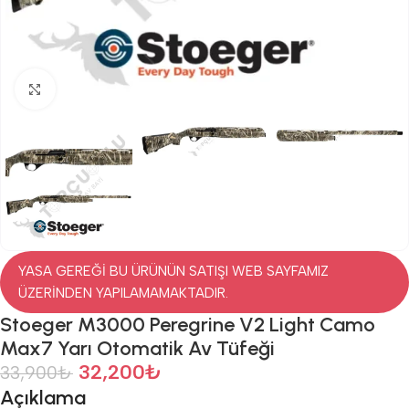
Click to enlarge
YASA GEREĞİ BU ÜRÜNÜN SATIŞI WEB SAYFAMIZ
ÜZERİNDEN YAPILAMAMAKTADIR.
Stoeger M3000 Peregrine V2 Light Camo
Max7 Yarı Otomatik Av Tüfeği
32,200
₺
33,900
₺
Açıklama