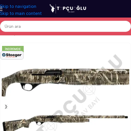
Skip to navigation
Skip to main content
Ana Sayfa
/
Av Tüfekleri
/
Yerli Av Tüfekleri
/
Otomatik Av Tüfekleri
İNDIRIMDE