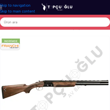
Skip to navigation
Skip to main content
Ana Sayfa
/
Av Tüfekleri
/
İthal Av Tüfekleri
/
Süperpoze Av Tüfekleri
İNDIRIMDE