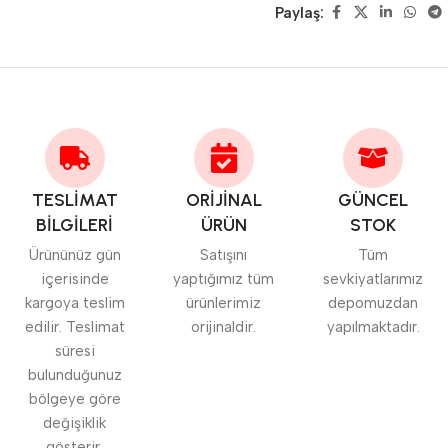
Paylaş:
TESLİMAT
ORİJİNAL
GÜNCEL
BİLGİLERİ
ÜRÜN
STOK
Ürününüz gün
Satışını
Tüm
içerisinde
yaptığımız tüm
sevkiyatlarımız
kargoya teslim
ürünlerimiz
depomuzdan
edilir. Teslimat
orijinaldir.
yapılmaktadır.
süresi
bulunduğunuz
bölgeye göre
değişiklik
gösterir.