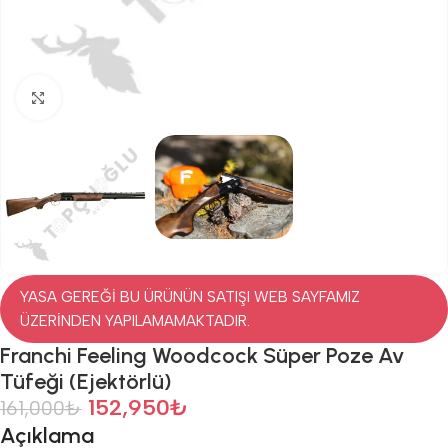
Click to enlarge
YASA GEREĞİ BU ÜRÜNÜN SATIŞI WEB SAYFAMIZ
ÜZERİNDEN YAPILAMAMAKTADIR.
Franchi Feeling Woodcock Süper Poze Av
Tüfeği (Ejektörlü)
152,950
₺
161,000
₺
Açıklama