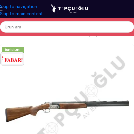
Skip to navigation
Skip to main content
Ana Sayfa
/
Av Tüfekleri
/
İthal Av Tüfekleri
/
Süperpoze Av Tüfekleri
İNDIRIMDE