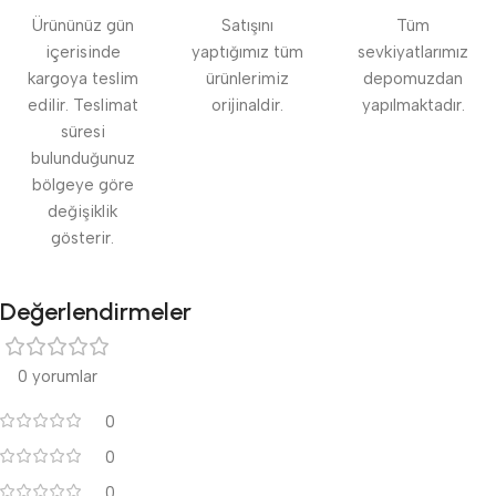
Ürününüz gün
Satışını
Tüm
içerisinde
yaptığımız tüm
sevkiyatlarımız
kargoya teslim
ürünlerimiz
depomuzdan
edilir. Teslimat
orijinaldir.
yapılmaktadır.
süresi
bulunduğunuz
bölgeye göre
değişiklik
gösterir.
Değerlendirmeler
0 yorumlar
0
0
0