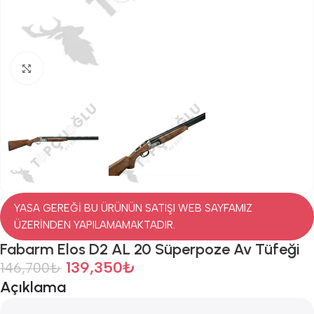
Click to enlarge
YASA GEREĞİ BU ÜRÜNÜN SATIŞI WEB SAYFAMIZ
ÜZERİNDEN YAPILAMAMAKTADIR.
Fabarm Elos D2 AL 20 Süperpoze Av Tüfeği
139,350
₺
146,700
₺
Açıklama