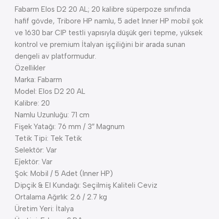
Fabarm Elos D2 20 AL; 20 kalibre süperpoze sınıfında
hafif gövde, Tribore HP namlu, 5 adet Inner HP mobil şok
ve 1630 bar CIP testli yapısıyla düşük geri tepme, yüksek
kontrol ve premium İtalyan işçiliğini bir arada sunan
dengeli av platformudur.
Özellikler
Marka: Fabarm
Model: Elos D2 20 AL
Kalibre: 20
Namlu Uzunluğu: 71 cm
Fişek Yatağı: 76 mm / 3″ Magnum
Tetik Tipi: Tek Tetik
Selektör: Var
Ejektör: Var
Şok: Mobil / 5 Adet (Inner HP)
Dipçik & El Kundağı: Seçilmiş Kaliteli Ceviz
Ortalama Ağırlık: 2.6 / 2.7 kg
Üretim Yeri: İtalya