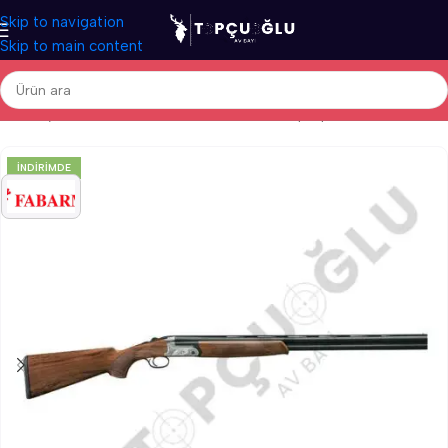
Skip to navigation
Skip to main content
Ana Sayfa
/
Av Tüfekleri
/
İthal Av Tüfekleri
/
Süperpoze Av Tüfekleri
İNDIRIMDE