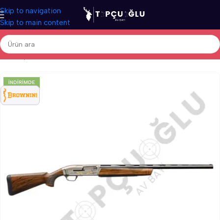
Skip to navigation
Skip to main content
Ana Sayfa
/
Av Tüfekleri
/
İthal Av Tüfekleri
/
Otomatik Av Tüfekleri
İNDIRIMDE