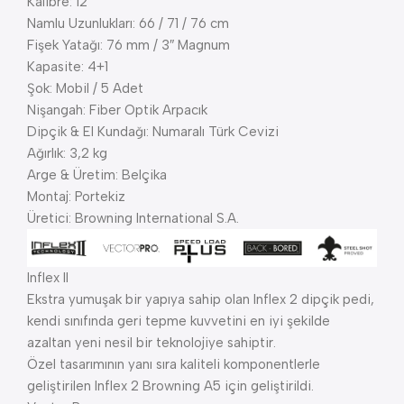
Kalibre: 12
Namlu Uzunlukları: 66 / 71 / 76 cm
Fişek Yatağı: 76 mm / 3″ Magnum
Kapasite: 4+1
Şok: Mobil / 5 Adet
Nişangah: Fiber Optik Arpacık
Dipçik & El Kundağı: Numaralı Türk Cevizi
Ağırlık: 3,2 kg
Arge & Üretim: Belçika
Montaj: Portekiz
Üretici: Browning International S.A.
Inflex II
Ekstra yumuşak bir yapıya sahip olan Inflex 2 dipçik pedi,
kendi sınıfında geri tepme kuvvetini en iyi şekilde
azaltan yeni nesil bir teknolojiye sahiptir.
Özel tasarımının yanı sıra kaliteli komponentlerle
geliştirilen Inflex 2 Browning A5 için geliştirildi.