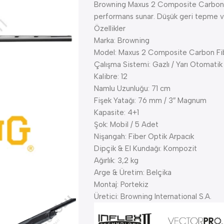
Browning Maxus 2 Composite Carbon Fib
performans sunar. Düşük geri tepme v
Özellikler
Marka: Browning
Model: Maxus 2 Composite Carbon Fi
Çalışma Sistemi: Gazlı / Yarı Otomatik
Kalibre: 12
Namlu Uzunluğu: 71 cm
Fişek Yatağı: 76 mm / 3″ Magnum
Kapasite: 4+1
Şok: Mobil / 5 Adet
Nişangah: Fiber Optik Arpacık
Dipçik & El Kundağı: Kompozit
Ağırlık: 3,2 kg
Arge & Üretim: Belçika
Montaj: Portekiz
Üretici: Browning International S.A.