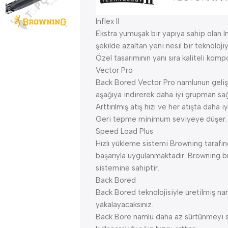
Inflex II
Ekstra yumuşak bir yapıya sahip olan In
şekilde azaltan yeni nesil bir teknolojiy
Özel tasarımının yanı sıra kaliteli kompo
Vector Pro
Back Bored Vector Pro namlunun geliş
aşağıya indirerek daha iyi grupman sağ
Arttırılmış atış hızı ve her atışta daha i
Geri tepme minimum seviyeye düşer.
Speed Load Plus
Hızlı yükleme sistemi Browning tarafınd
başarıyla uygulanmaktadır. Browning bu
sistemine sahiptir.
Back Bored
Back Bored teknolojisiyle üretilmiş na
yakalayacaksınız.
Back Bore namlu daha az sürtünmeyi sağ