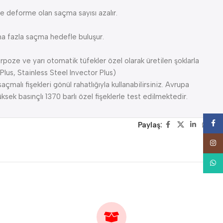
e deforme olan saçma sayısı azalır.
ha fazla saçma hedefle buluşur.
poze ve yarı otomatik tüfekler özel olarak üretilen şoklarla
 Plus, Stainless Steel Invector Plus)
malı fişekleri gönül rahatlığıyla kullanabilirsiniz. Avrupa
sek basınçlı 1370 barlı özel fişeklerle test edilmektedir.
Face
Paylaş:
Insta
What