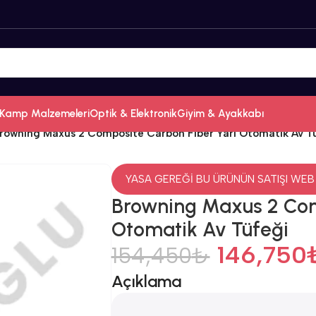
Kamp Malzemeleri
Optik & Elektronik
Giyim & Ayakkabı
rowning Maxus 2 Composite Carbon Fiber Yarı Otomatik Av T
YASA GEREĞİ BU ÜRÜNÜN SATIŞI WEB
Browning Maxus 2 Com
Otomatik Av Tüfeği
146,750
154,450
₺
Açıklama