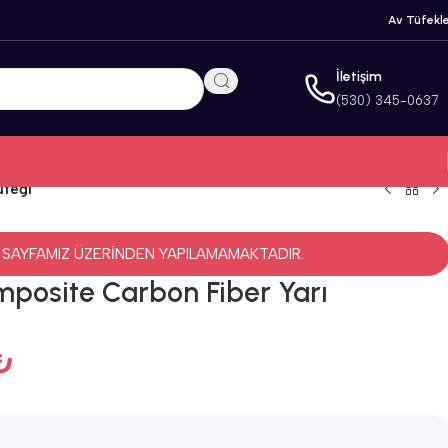
Av Tüfekle
İletişim
(530) 345-0637
üfeği
 SAYFAMIZ ÜZERİNDEN YAPILAMAMAKTADIR.
posite Carbon Fiber Yarı
₺