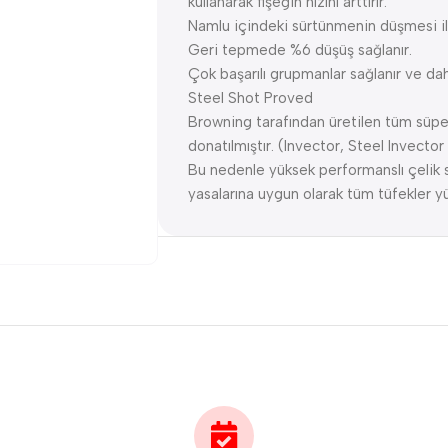
kullanarak fişeğin hızını arttırır.
Namlu içindeki sürtünmenin düşmesi il
Geri tepmede %6 düşüş sağlanır.
Çok başarılı grupmanlar sağlanır ve da
Steel Shot Proved
Browning tarafından üretilen tüm süper
donatılmıştır. (Invector, Steel Invector
Bu nedenle yüksek performanslı çelik saç
yasalarına uygun olarak tüm tüfekler yük