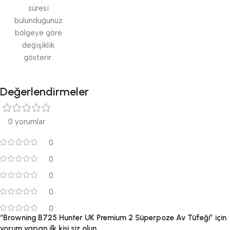
süresi
bulunduğunuz
bölgeye göre
değişiklik
gösterir.
Değerlendirmeler
0 yorumlar
0
0
0
0
0
“Browning B725 Hunter UK Premium 2 Süperpoze Av Tüfeği” için
yorum yapan ilk kişi siz olun