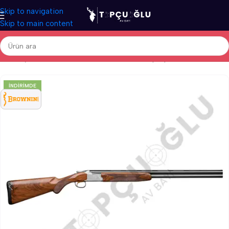
Skip to navigation
Skip to main content
Ana Sayfa
/
Av Tüfekleri
/
İthal Av Tüfekleri
/
Süperpoze Av Tüfekleri
İNDIRIMDE