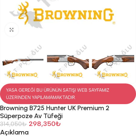
Click to enlarge
YASA GEREĞİ BU ÜRÜNÜN SATIŞI WEB SAYFAMIZ
ÜZERİNDEN YAPILAMAMAKTADIR.
Browning B725 Hunter UK Premium 2
Süperpoze Av Tüfeği
298,350
₺
314,050
₺
Açıklama