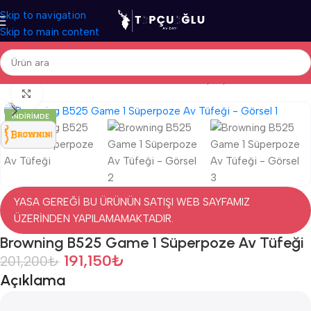
Skip to navigation
Skip to main content
Ana Sayfa
/
Av Tüfekleri
/
İthal Av Tüfekleri
/
Süperpoze Av Tüfekleri
Click to enlarge
İNDIRIMDE
YASA GEREĞİ BU ÜRÜNÜN SATIŞI WEB SAYFAMIZ
ÜZERİNDEN YAPILAMAMAKTADIR.
Browning B525 Game 1 Süperpoze Av Tüfeği
191,150
₺
201,200
₺
Açıklama