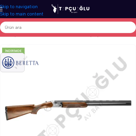
Skip to navigation
Skip to main content
Ana Sayfa
/
Av Tüfekleri
/
İthal Av Tüfekleri
/
Süperpoze Av Tüfekleri
İNDIRIMDE