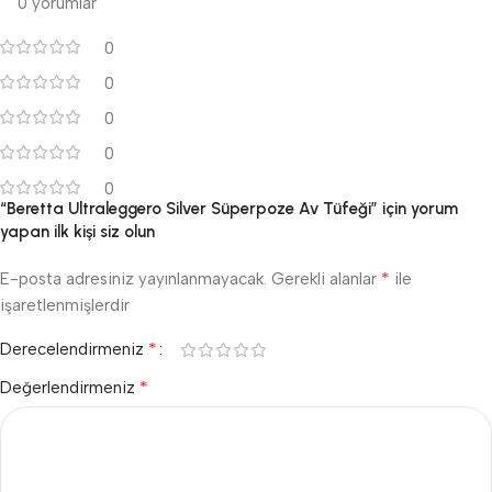
0 yorumlar
0
0
0
0
0
“Beretta Ultraleggero Silver Süperpoze Av Tüfeği” için yorum
yapan ilk kişi siz olun
*
E-posta adresiniz yayınlanmayacak.
Gerekli alanlar
ile
işaretlenmişlerdir
*
Derecelendirmeniz
*
Değerlendirmeniz