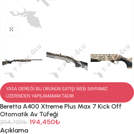
Click to enlarge
YASA GEREĞİ BU ÜRÜNÜN SATIŞI WEB SAYFAMIZ
ÜZERİNDEN YAPILAMAMAKTADIR.
Beretta A400 Xtreme Plus Max 7 Kick Off
Otomatik Av Tüfeği
194,450
₺
204,700
₺
Açıklama