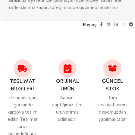
sırasında kıyafetinize takılmayan özel yüzeyi sayesinde
refleksleriniz kadar, tüfeğinize de güvenebileceksiniz.
Paylaş:
TESLİMAT
ORİJİNAL
GÜNCEL
BİLGİLERİ
ÜRÜN
STOK
Ürününüz gün
Satışını
Tüm
içerisinde
yaptığımız tüm
sevkiyatlarımız
kargoya teslim
ürünlerimiz
depomuzdan
edilir. Teslimat
orijinaldir.
yapılmaktadır.
süresi
bulunduğunuz