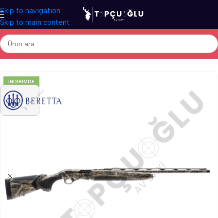
Skip to navigation
Skip to main content
Ana Sayfa
/
Av Tüfekleri
/
İthal Av Tüfekleri
/
Otomatik Av Tüfekleri
İNDIRIMDE