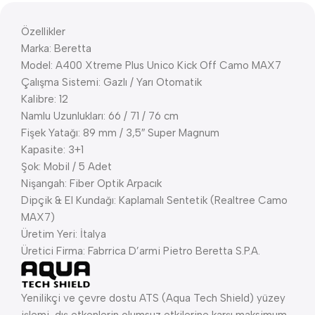
Özellikler
Marka: Beretta
Model: A400 Xtreme Plus Unico Kick Off Camo MAX7
Çalışma Sistemi: Gazlı / Yarı Otomatik
Kalibre: 12
Namlu Uzunlukları: 66 / 71 / 76 cm
Fişek Yatağı: 89 mm / 3,5″ Super Magnum
Kapasite: 3+1
Şok: Mobil / 5 Adet
Nişangah: Fiber Optik Arpacık
Dipçik & El Kundağı: Kaplamalı Sentetik (Realtree Camo
MAX7)
Üretim Yeri: İtalya
Üretici Firma: Fabrrica D’armi Pietro Beretta S.P.A.
Yenilikçi ve çevre dostu ATS (Aqua Tech Shield) yüzey
işlemi, dış etkenlerin olumsuz etkilerine karşı maksimum