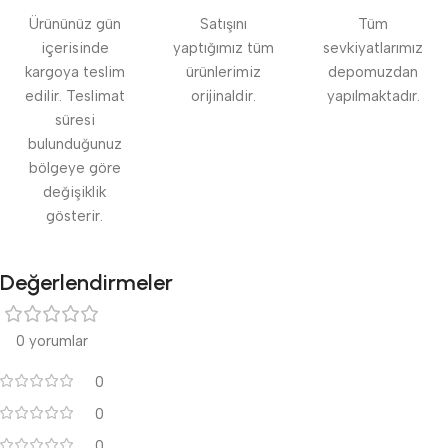
Ürününüz gün
Satışını
Tüm
içerisinde
yaptığımız tüm
sevkiyatlarımız
kargoya teslim
ürünlerimiz
depomuzdan
edilir. Teslimat
orijinaldir.
yapılmaktadır.
süresi
bulunduğunuz
bölgeye göre
değişiklik
gösterir.
Değerlendirmeler
0 yorumlar
0
0
0