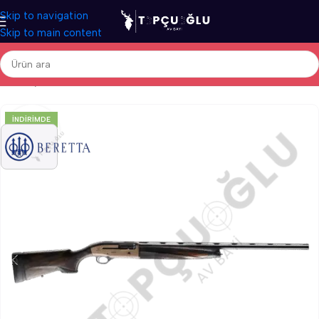
Skip to navigation
Skip to main content
Ana Sayfa
/
Av Tüfekleri
/
İthal Av Tüfekleri
/
Otomatik Av Tüfekleri
İNDIRIMDE