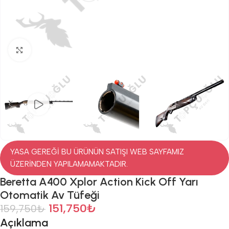
Click to enlarge
YASA GEREĞİ BU ÜRÜNÜN SATIŞI WEB SAYFAMIZ
ÜZERİNDEN YAPILAMAMAKTADIR.
Beretta A400 Xplor Action Kick Off Yarı
Otomatik Av Tüfeği
151,750
₺
159,750
₺
Açıklama