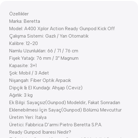
Özellikler
Marka: Beretta
Model: A400 Xplor Action Ready Gunpod Kick Off
Çalışma Sistemi: Gazlı / Yarı Otomatik
Kalibre: 12-20
Namlu Uzunlukları: 66 / 71 / 76 cm
Fişek Yatağı: 76 mm / 3″ Magnum
Kapasite: 3+1
Şok: Mobil / 3 Adet
Nişangah: Fiber Optik Arpacık
Dipçik & El Kundağı: Ahşap (Ceviz)
Ağırlık: 3 kg
Ek Bilgi: Sayaçsız(Gunpod) Modeldir, Fakat Sonradan
Eklenebilmesi İçin Sayaç(Gunpod) Bölümü Mevcuttur
Üretim Yeri: İtalya
Üretici: Fabbrica D’armi Pietro Beretta S.P.A.
Ready Gunpod İbaresi Nedir?