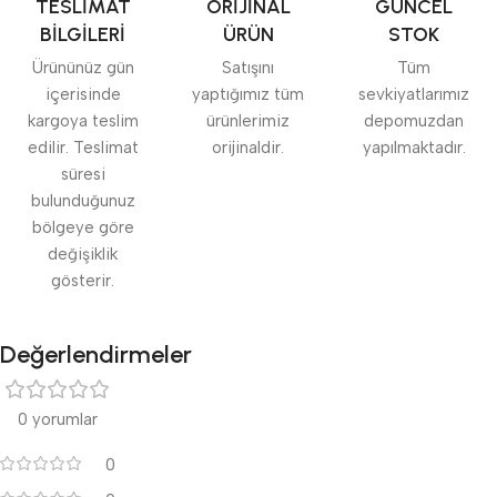
TESLİMAT
ORİJİNAL
GÜNCEL
BİLGİLERİ
ÜRÜN
STOK
Ürününüz gün
Satışını
Tüm
içerisinde
yaptığımız tüm
sevkiyatlarımız
kargoya teslim
ürünlerimiz
depomuzdan
edilir. Teslimat
orijinaldir.
yapılmaktadır.
süresi
bulunduğunuz
bölgeye göre
değişiklik
gösterir.
Değerlendirmeler
0 yorumlar
0