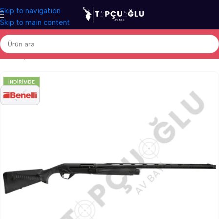
Skip to navigation
Skip to main content
Ana Sayfa
/
Av Tüfekleri
/
İthal Av Tüfekleri
/
Otomatik Av Tüfekleri
İNDIRIMDE